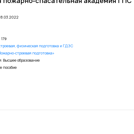
я пожарно-спасательная академия ГПС МЧ
8.03.2022
 179
троевая, физическая подготовка и ГДЗС
ожарно-строевая подготовка»
я: Высшее образование
е пособие