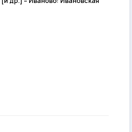
в [и др.] – Иваново: Ивановская