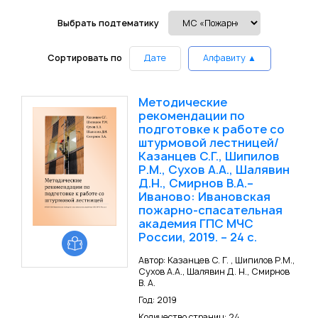
Выбрать подтематику
Сортировать по
Дате
Алфавиту ▲
Методические
рекомендации по
подготовке к работе со
штурмовой лестницей/
Казанцев С.Г., Шипилов
Р.М., Сухов А.А., Шалявин
Д.Н., Смирнов В.А.–
Иваново: Ивановская
пожарно-спасательная
академия ГПС МЧС
России, 2019. – 24 с.
Автор: Казанцев С. Г. , Шипилов Р.М.,
Сухов А.А., Шалявин Д. Н., Смирнов
В. А.
Год: 2019
Количество страниц: 24