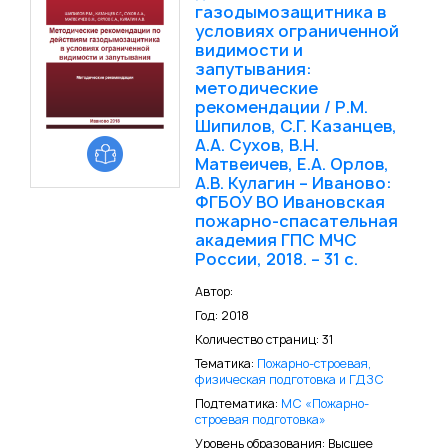
газодымозащитника в
условиях ограниченной
видимости и
запутывания:
методические
рекомендации / Р.М.
Шипилов, С.Г. Казанцев,
А.А. Сухов, В.Н.
Матвеичев, Е.А. Орлов,
А.В. Кулагин – Иваново:
ФГБОУ ВО Ивановская
пожарно-спасательная
академия ГПС МЧС
России, 2018. – 31 с.
Автор:
Год: 2018
Количество страниц: 31
Тематика:
Пожарно-строевая,
физическая подготовка и ГДЗС
Подтематика:
МС «Пожарно-
строевая подготовка»
Уровень образования: Высшее